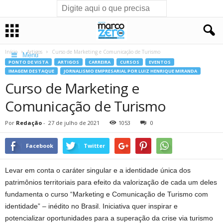
Início
Artigos
Curso de Marketing e Comunicação de Turismo
Menu
PONTO DE VISTA
ARTIGOS
CARREIRA
CURSOS
EVENTOS
IMAGEM DESTAQUE
JORNALISMO EMPRESARIAL POR LUIZ HENRIQUE MIRANDA
Curso de Marketing e
Comunicação de Turismo
Por
Redação
-
27 de julho de 2021
1053
0
Facebook
Twitter
Levar em conta o caráter singular e a identidade única dos
patrimônios territoriais para efeito da valorização de cada um deles
fundamenta o curso “Marketing e Comunicação de Turismo com
identidade” – inédito no Brasil. Iniciativa quer inspirar e
potencializar oportunidades para a superação da crise via turismo