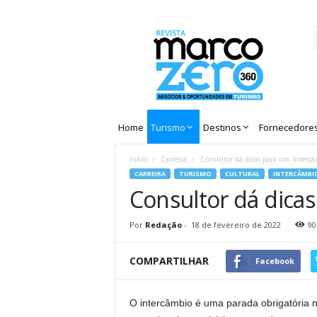
Revista
Marco
Zero
Home
Turismo
Destinos
Fornecedore
Início
Carreira
Consultor dá dicas para um intercâ
CARREIRA
TURISMO
CULTURAL
INTERCÂMBI
Consultor dá dica
Por
Redação
-
18 de fevereiro de 2022
90
COMPARTILHAR
Facebook
O intercâmbio é uma parada obrigatória n