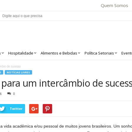
Quem Somos
s
Hospitalidade
Alimentos e Bebidas
Política Setoriais
Event
mbio de sucesso
O
NOTÍCIAS LIVRES
s para um intercâmbio de suces
6
0
Twitter
a vida acadêmica e/ou pessoal de muitos jovens brasileiros. Um sonho 