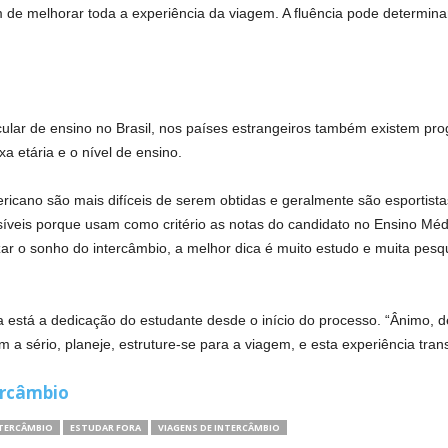
m de melhorar toda a experiência da viagem. A fluência pode determin
icular de ensino no Brasil, nos países estrangeiros também existem p
a etária e o nível de ensino.
cano são mais difíceis de serem obtidas e geralmente são esportistas,
íveis porque usam como critério as notas do candidato no Ensino Médi
ar o sonho do intercâmbio, a melhor dica é muito estudo e muita pesq
 está a dedicação do estudante desde o início do processo. “Ânimo, de
 sério, planeje, estruture-se para a viagem, e esta experiência transf
ercâmbio
NTERCÂMBIO
ESTUDAR FORA
VIAGENS DE INTERCÂMBIO