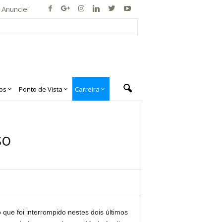
Anuncie!
os
Ponto de Vista
Carreira
so
que foi interrompido nestes dois últimos