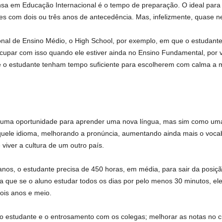
a em Educação Internacional é o tempo de preparação. O ideal para 
s com dois ou três anos de antecedência. Mas, infelizmente, quase ne
onal de Ensino Médio, o High School, por exemplo, em que o estudante
cupar com isso quando ele estiver ainda no Ensino Fundamental, por v
 o estudante tenham tempo suficiente para escolherem com calma a me
 uma oportunidade para aprender uma nova língua, mas sim como uma
uele idioma, melhorando a pronúncia, aumentando ainda mais o vocabul
viver a cultura de um outro país.
nos, o estudante precisa de 450 horas, em média, para sair da posição
ca que se o aluno estudar todos os dias por pelo menos 30 minutos, ele 
ois anos e meio.
m do estudante e o entrosamento com os colegas; melhorar as notas no