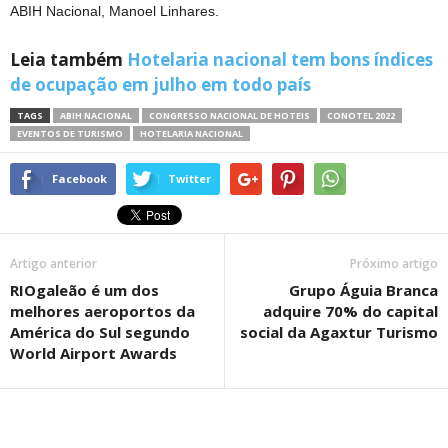
ABIH Nacional, Manoel Linhares.
Leia também
Hotelaria nacional tem bons índices
de ocupação em julho em todo país
TAGS
ABIH NACIONAL
CONGRESSO NACIONAL DE HOTEIS
CONOTEL 2022
EVENTOS DE TURISMO
HOTELARIA NACIONAL
Facebook
Twitter
Artigo anterior
Próximo artigo
RIOgaleão é um dos
Grupo Águia Branca
melhores aeroportos da
adquire 70% do capital
América do Sul segundo
social da Agaxtur Turismo
World Airport Awards