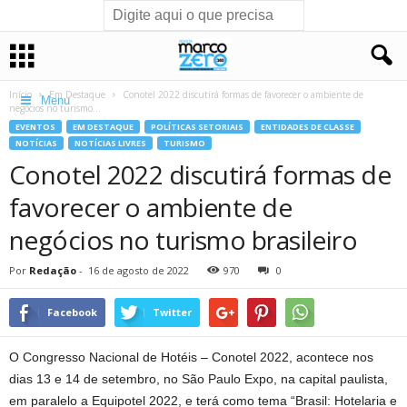
Início
Em Destaque
Conotel 2022 discutirá formas de favorecer o ambiente de
Menu
negócios no turismo...
EVENTOS
EM DESTAQUE
POLÍTICAS SETORIAIS
ENTIDADES DE CLASSE
NOTÍCIAS
NOTÍCIAS LIVRES
TURISMO
Conotel 2022 discutirá formas de
favorecer o ambiente de
negócios no turismo brasileiro
Por
Redação
-
16 de agosto de 2022
970
0
Facebook
Twitter
O Congresso Nacional de Hotéis – Conotel 2022, acontece nos
dias 13 e 14 de setembro, no São Paulo Expo, na capital paulista,
em paralelo a Equipotel 2022, e terá como tema “Brasil: Hotelaria e