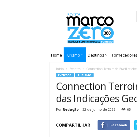
Revista
Marco
Zero
Home
Turismo
Destinos
Fornecedore
Início
Eventos
Connection Terroirs do Brasil celebr
EVENTOS
TURISMO
Connection Terroir
das Indicações Geo
Por
Redação
-
22 de junho de 2026
65
COMPARTILHAR
Facebook