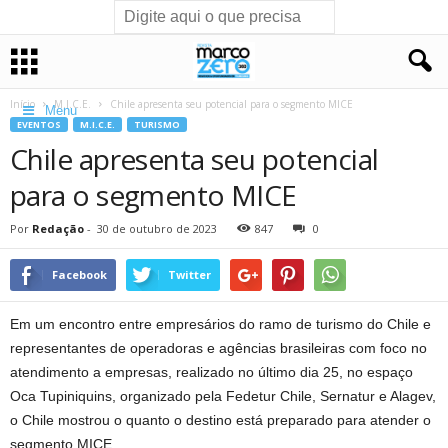
Início
M.I.C.E.
Chile apresenta seu potencial para o segmento MICE
Menu
EVENTOS
M.I.C.E.
TURISMO
Chile apresenta seu potencial
para o segmento MICE
Por
Redação
-
30 de outubro de 2023
847
0
Facebook
Twitter
Em um encontro entre empresários do ramo de turismo do Chile e
representantes de operadoras e agências brasileiras com foco no
atendimento a empresas, realizado no último dia 25, no espaço
Oca Tupiniquins, organizado pela Fedetur Chile, Sernatur e Alagev,
o Chile mostrou o quanto o destino está preparado para atender o
segmento MICE.