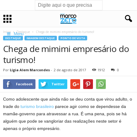
Início
Destaque
Chega de mimimi empresário do turismo!
Menu
DESTAQUE
IMAGEM DESTAQUE
PONTO DE VISTA
Chega de mimimi empresário do
turismo!
Por
Lígia Alem Marcondes
-
2 de agosto de 2017
1912
0
Facebook
Twitter
Como adolescente que ainda não se deu conta que virou adulto, o
trade do
turismo brasileiro
parece agir como se dependesse da
mamãe-governo para atravessar a rua. É uma pena, pois se há
alguém que pode se vangloriar das realizações neste setor é
apenas o próprio empresário.