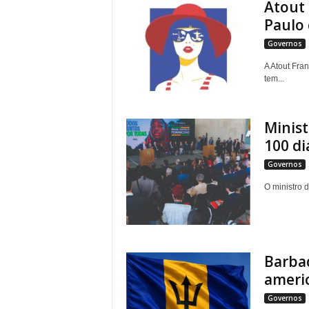
Atout 
Paulo e
Governos
A Atout Fran
tem...
Minist
100 dia
Governos
O ministro 
Barbad
ameri
Governos