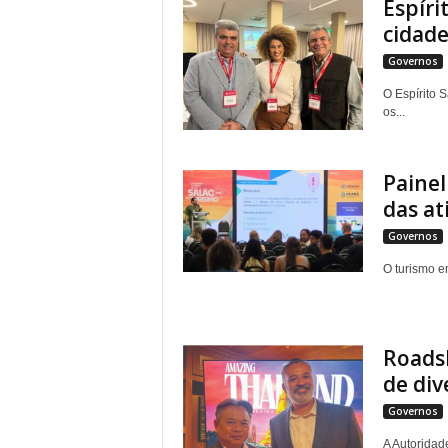
Espíri
cidade
Governos
O Espírito 
os...
Painel
das at
Governos
O turismo e
Roadsh
de dive
Governos
A Autoridad