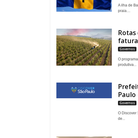
A ilha de Ba
praia....
Rotas
fatur
Governos
O programa 
produtiva...
Prefei
Paulo
Governos
O Discover 
de...