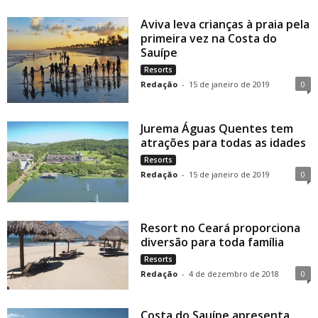
Aviva leva crianças à praia pela
primeira vez na Costa do
Sauípe
Resorts
Redação
-
15 de janeiro de 2019
0
Jurema Águas Quentes tem
atrações para todas as idades
Resorts
Redação
-
15 de janeiro de 2019
0
Resort no Ceará proporciona
diversão para toda família
Resorts
Redação
-
4 de dezembro de 2018
0
Costa do Sauípe apresenta