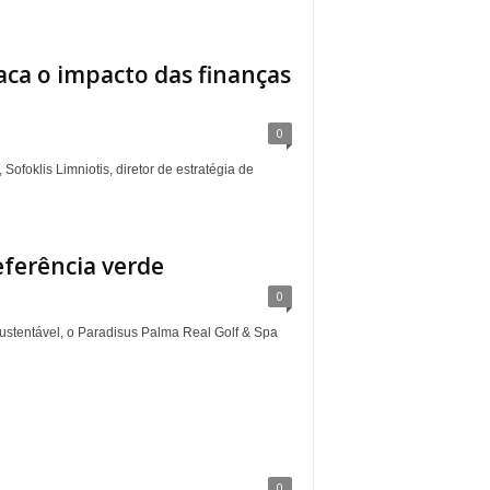
aca o impacto das finanças
0
foklis Limniotis, diretor de estratégia de
eferência verde
0
ustentável, o Paradisus Palma Real Golf & Spa
0