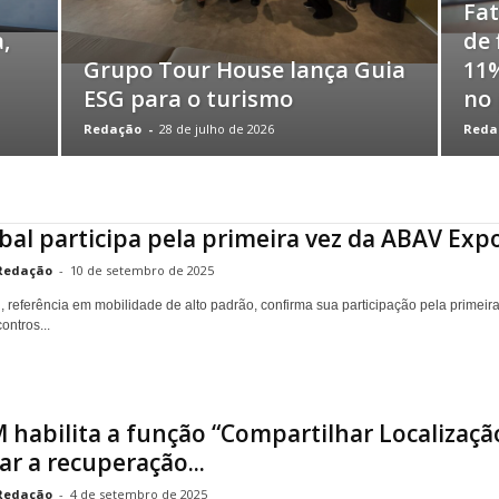
Fa
,
de 
Grupo Tour House lança Guia
11%
ESG para o turismo
no 
Redação
-
28 de julho de 2026
Reda
bal participa pela primeira vez da ABAV Exp
Redação
-
10 de setembro de 2025
, referência em mobilidade de alto padrão, confirma sua participação pela prime
ontros...
habilita a função “Compartilhar Localizaçã
ar a recuperação...
Redação
-
4 de setembro de 2025