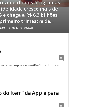
turamento dos programas
fidelidade cresce mais de
 e chega a R$ 6,3 bilhões
primeiro trimestre de...
ção
-
27 de julho de 2026
o
0
ira vez como expositora na ABAV Expo. Um dos
o do Item” da Apple para
0