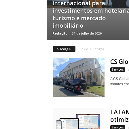
internacional para
investimentos em hotelaria
turismo e mercado
imobiliário
Redação
-
31 de julho de 2026
SERVIÇOS
Início
Serviços
CS Glo
Serviços
A CS Global
maiores enc
LATAM 
otimiz
Serviços