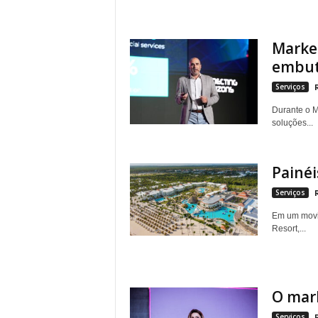
Market
embut
Serviços
Durante o M
soluções...
Painéi
Serviços
Em um movim
Resort,...
O mar
Serviços