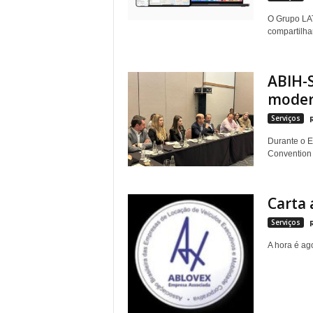
O Grupo LAT
compartilhar
ABIH-
modern
Serviços
Durante o E
Convention 
Carta 
Serviços
A hora é ag