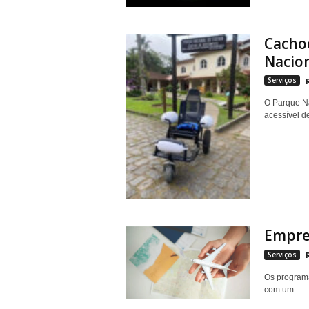
Cachoe
Nacion
Serviços
O Parque Na
acessível de
Empres
Serviços
Os programa
com um...