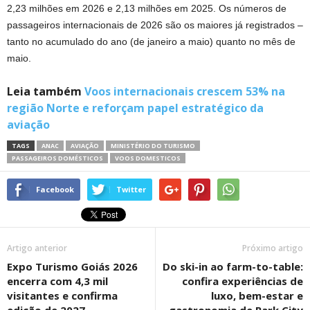
2,23 milhões em 2026 e 2,13 milhões em 2025. Os números de
passageiros internacionais de 2026 são os maiores já registrados –
tanto no acumulado do ano (de janeiro a maio) quanto no mês de
maio.
Leia também
Voos internacionais crescem 53% na
região Norte e reforçam papel estratégico da
aviação
TAGS
ANAC
AVIAÇÃO
MINISTÉRIO DO TURISMO
PASSAGEIROS DOMÉSTICOS
VOOS DOMESTICOS
Facebook
Twitter
Artigo anterior
Próximo artigo
Expo Turismo Goiás 2026
Do ski-in ao farm-to-table:
encerra com 4,3 mil
confira experiências de
visitantes e confirma
luxo, bem-estar e
edição de 2027
gastronomia de Park City