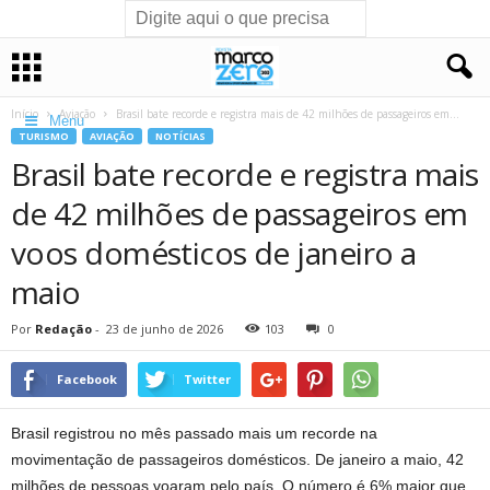
Início
Aviação
Brasil bate recorde e registra mais de 42 milhões de passageiros em...
Menu
TURISMO
AVIAÇÃO
NOTÍCIAS
Brasil bate recorde e registra mais
de 42 milhões de passageiros em
voos domésticos de janeiro a
maio
Por
Redação
-
23 de junho de 2026
103
0
Facebook
Twitter
Brasil registrou no mês passado mais um recorde na
movimentação de passageiros domésticos. De janeiro a maio, 42
milhões de pessoas voaram pelo país. O número é 6% maior que