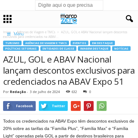
Início
Agências de Viagem e TMCs
AZUL, GOL e ABAV Nacional lançam descontos
Menu
exclusivos para credenciados na ABAV...
TURISMO
AGÊNCIAS DE VIAGEM E TMCS
EVENTOS
EM DESTAQUE
POLÍTICAS SETORIAIS
ENTIDADES DE CLASSE
IMAGEM DESTAQUE
NOTÍCIAS
AZUL, GOL e ABAV Nacional
lançam descontos exclusivos para
credenciados na ABAV Expo 51
Por
Redação
-
3 de julho de 2024
632
0
Facebook
Twitter
Todos os credenciados na ABAV Expo têm descontos exclusivos de
20% sobre as tarifas da “Família Plus”, “Família Max” e “Família
Light” operadas pela GOL a partir de destinos brasileiros para