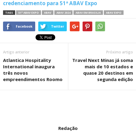
credenciamento para 51ª ABAV Expo
TAGS
51ª ABAV EXPO
ABAV
ABAV 2024
ABAV EM BRASILIA
ABAV EXPO
Facebook
Twitter
Artigo anterior
Próximo artigo
Atlantica Hospitality
Travel Next Minas já soma
International inaugura
mais de 10 estados e
três novos
quase 20 destinos em
empreendimentos Roomo
segunda edição
Redação