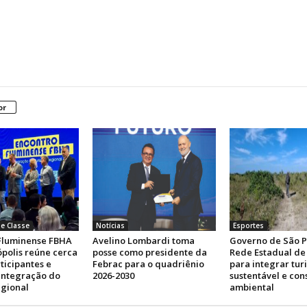
or
e Classe
Notícias
Esportes
Fluminense FBHA
Avelino Lombardi toma
Governo de São P
polis reúne cerca
posse como presidente da
Rede Estadual de 
ticipantes e
Febrac para o quadriênio
para integrar tur
 integração do
2026-2030
sustentável e co
egional
ambiental