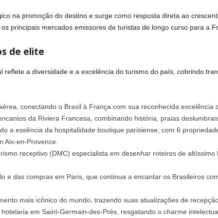
co na promoção do destino e surge como resposta direta ao crescente 
re os principais mercados emissores de turistas de longo curso para a F
s de elite
 reflete a diversidade e a excelência do turismo do país, cobrindo trans
aérea, conectando o Brasil à França com sua reconhecida excelência d
encantos da Riviera Francesa, combinando história, praias deslumbran
do a essência da hospitalidade boutique parisiense, com 6 propriedad
 Aix-en-Provence.
smo receptivo (DMC) especialista em desenhar roteiros de altíssimo 
tilo e das compras em Paris, que continua a encantar os Brasileiros co
onumento mais icônico do mundo, trazendo suas atualizações de recepção
 hotelaria em Saint-Germain-des-Prés, resgatando o charme intelectual