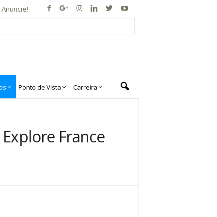
Anuncie!
os
Ponto de Vista
Carreira
 Explore France