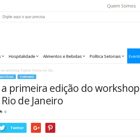
Quem Somos
s
Hospitalidade
Alimentos e Bebidas
Política Setoriais
Event
o do workshop Explore France em São...
NOTÍCIAS
TURISMO
a a primeira edição do workshop
Rio de Janeiro
0
Twitter