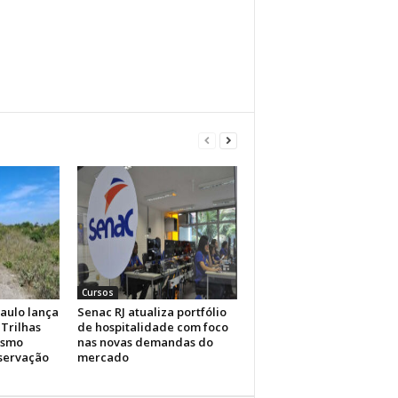
Cursos
aulo lança
Senac RJ atualiza portfólio
Trilhas
de hospitalidade com foco
ismo
nas novas demandas do
nservação
mercado