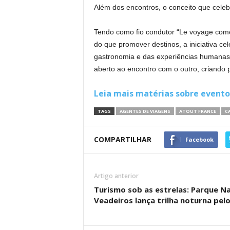
Além dos encontros, o conceito que celeb
Tendo como fio condutor “Le voyage começa
do que promover destinos, a iniciativa cel
gastronomia e das experiências humanas.
aberto ao encontro com o outro, criando p
Leia mais matérias sobre evento
TAGS
AGENTES DE VIAGENS
ATOUT FRANCE
C
COMPARTILHAR
Facebook
Artigo anterior
Turismo sob as estrelas: Parque N
Veadeiros lança trilha noturna pelo