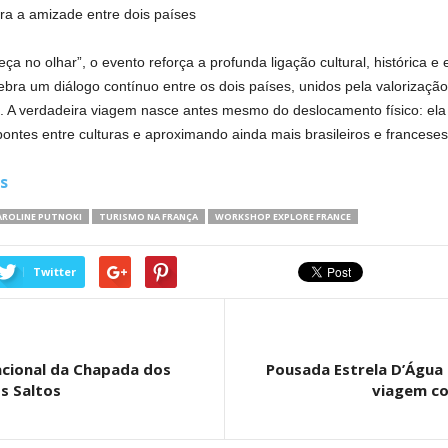
ra a amizade entre dois países
 no olhar”, o evento reforça a profunda ligação cultural, histórica e 
ebra um diálogo contínuo entre os dois países, unidos pela valorização 
 A verdadeira viagem nasce antes mesmo do deslocamento físico: ela 
ontes entre culturas e aproximando ainda mais brasileiros e franceses
s
AROLINE PUTNOKI
TURISMO NA FRANÇA
WORKSHOP EXPLORE FRANCE
Twitter
acional da Chapada dos
Pousada Estrela D’Água
s Saltos
viagem com