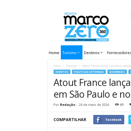
Revista
Marco
Zero
Home
Turismo
Destinos
Fornecedore
Início
Eventos
Atout France lança a primeira ediçã
EVENTOS
POLÍTICAS SETORIAIS
GOVERNOS
Atout France lanç
em São Paulo e no 
Por
Redação
-
26 de maio de 2026
89
COMPARTILHAR
Facebook