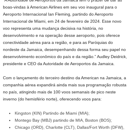
“A Autoridade de Aeroportos da Jamaica tem o prazer de dar as
boas-vindas à American Airlines em seu voo inaugural para o
Aeroporto Internacional Ian Fleming, partindo do Aeroporto
Internacional de Miami, em 24 de fevereiro de 2024. Esse novo
voo representa uma mudança decisiva na história, no
desenvolvimento e na operação desse aeroporto, pois oferece
conectividade aérea para a região, e para as Paróquias do
nordeste da Jamaica, desempenhando dessa forma seu papel no
desenvolvimento econômico do país e da região.” Audley Deidrick,
presidente e CEO da Autoridade de Aeroportos da Jamaica.
Com o lançamento do terceiro destino da American na Jamaica, a
companhia aérea expandirá ainda mais sua programação robusta
no país, atingindo mais de 100 voos semanais de pico neste
inverno (do hemisfério norte), oferecendo voos para:
Kingston (KIN) Partindo de Miami (MIA);
Montego Bay (MBJ) partindo de MIA, Boston (BOS);
Chicago (ORD), Charlotte (CLT), Dallas/Fort Worth (DFW),