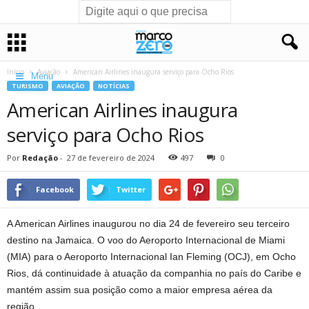
Início
Aviação
American Airlines inaugura serviço para Ocho Rios
Menu
TURISMO
AVIAÇÃO
NOTÍCIAS
American Airlines inaugura
serviço para Ocho Rios
Por
Redação
-
27 de fevereiro de 2024
497
0
Facebook
Twitter
A American Airlines inaugurou no dia 24 de fevereiro seu terceiro
destino na Jamaica. O voo do Aeroporto Internacional de Miami
(MIA) para o Aeroporto Internacional Ian Fleming (OCJ), em Ocho
Rios, dá continuidade à atuação da companhia no país do Caribe e
mantém assim sua posição como a maior empresa aérea da
região.