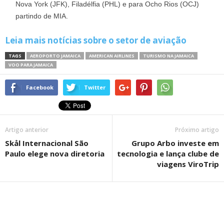
Nova York (JFK), Filadélfia (PHL) e para Ocho Rios (OCJ)
partindo de MIA.
Leia mais notícias sobre o setor de aviação
TAGS
AEROPORTO JAMAICA
AMERICAN AIRLINES
TURISMO NA JAMAICA
VOO PARA JAMAICA
Facebook
Twitter
Artigo anterior
Próximo artigo
Skål Internacional São
Grupo Arbo investe em
Paulo elege nova diretoria
tecnologia e lança clube de
viagens ViroTrip