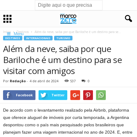
Início
Destinos
Além da neve, saiba por que Bariloche é um destino para se...
Menu
DESTINOS
INTERNACIONAIS
TURISMO
Além da neve, saiba por que
Bariloche é um destino para se
visitar com amigos
Por
Redação
-
4 de abril de 2024
537
0
Facebook
Twitter
De acordo com o levantamento realizado pela Airbnb, plataforma
que oferece aluguel de imóveis por curta temporada, a Argentina
despontou como o país mais pesquisado pelos brasileiros que
planejam fazer uma viagem internacional no ano de 2024. E, entre