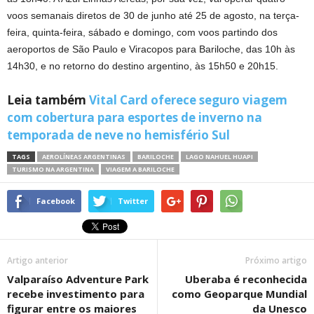
voos semanais diretos de 30 de junho até 25 de agosto, na terça-
feira, quinta-feira, sábado e domingo, com voos partindo dos
aeroportos de São Paulo e Viracopos para Bariloche, das 10h às
14h30, e no retorno do destino argentino, às 15h50 e 20h15.
Leia também
Vital Card oferece seguro viagem
com cobertura para esportes de inverno na
temporada de neve no hemisfério Sul
TAGS
AEROLÍNEAS ARGENTINAS
BARILOCHE
LAGO NAHUEL HUAPI
TURISMO NA ARGENTINA
VIAGEM A BARILOCHE
Facebook
Twitter
Artigo anterior
Próximo artigo
Valparaíso Adventure Park
Uberaba é reconhecida
recebe investimento para
como Geoparque Mundial
figurar entre os maiores
da Unesco