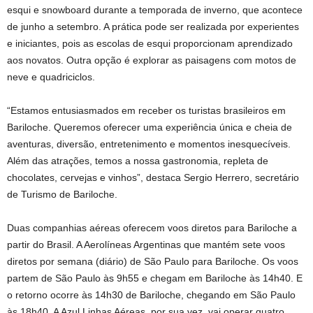
esqui e snowboard durante a temporada de inverno, que acontece
de junho a setembro. A prática pode ser realizada por experientes
e iniciantes, pois as escolas de esqui proporcionam aprendizado
aos novatos. Outra opção é explorar as paisagens com motos de
neve e quadriciclos.
“Estamos entusiasmados em receber os turistas brasileiros em
Bariloche. Queremos oferecer uma experiência única e cheia de
aventuras, diversão, entretenimento e momentos inesquecíveis.
Além das atrações, temos a nossa gastronomia, repleta de
chocolates, cervejas e vinhos”, destaca Sergio Herrero, secretário
de Turismo de Bariloche.
Duas companhias aéreas oferecem voos diretos para Bariloche a
partir do Brasil. A Aerolíneas Argentinas que mantém sete voos
diretos por semana (diário) de São Paulo para Bariloche. Os voos
partem de São Paulo às 9h55 e chegam em Bariloche às 14h40. E
o retorno ocorre às 14h30 de Bariloche, chegando em São Paulo
às 18h40. A Azul Linhas Aéreas, por sua vez, vai operar quatro