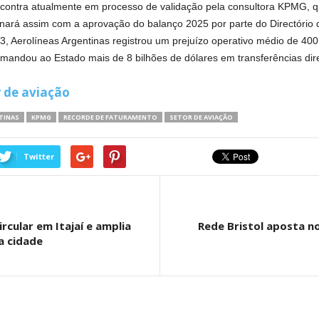
ontra atualmente em processo de validação pela consultora KPMG, que
minará assim com a aprovação do balanço 2025 por parte do Directório
, Aerolíneas Argentinas registrou um prejuízo operativo médio de 400 
mandou ao Estado mais de 8 bilhões de dólares em transferências dire
r de aviação
TINAS
KPMG
RECORDE DE FATURAMENTO
SETOR DE AVIAÇÃO
Twitter
rcular em Itajaí e amplia
Rede Bristol aposta n
a cidade