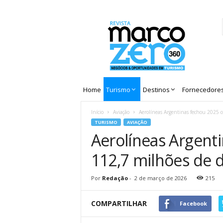
Revista
Marco
Zero
Home
Turismo
Destinos
Fornecedore
Início
Aviação
Aerolíneas Argentinas fechou 2025 c
TURISMO
AVIAÇÃO
Aerolíneas Argent
112,7 milhões de d
Por
Redação
-
2 de março de 2026
215
COMPARTILHAR
Facebook