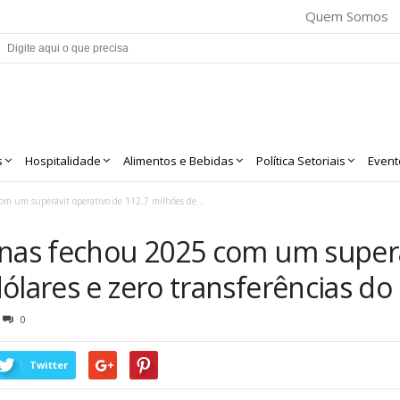
Quem Somos
s
Hospitalidade
Alimentos e Bebidas
Política Setoriais
Event
om um superávit operativo de 112,7 milhões de...
inas fechou 2025 com um superá
ólares e zero transferências do
0
Twitter