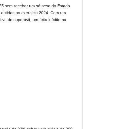
2025 sem receber um só peso do Estado
s obtidos no exercício 2024. Com um
vo de superávit, um feito inédito na
cupação de 83% sobre uma média de 300