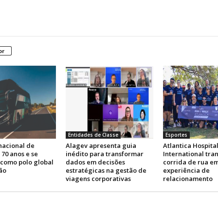
or
Entidades de Classe
Esportes
nacional de
Alagev apresenta guia
Atlantica Hospital
 70 anos e se
inédito para transformar
International tra
 como polo global
dados em decisões
corrida de rua e
ão
estratégicas na gestão de
experiência de
viagens corporativas
relacionamento