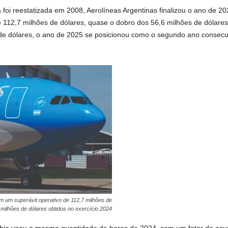
 foi reestatizada em 2008, Aerolíneas Argentinas finalizou o ano de 
 112,7 milhões de dólares, quase o dobro dos 56,6 milhões de dólare
 de dólares, o ano de 2025 se posicionou como o segundo ano consecuti
om um superávit operativo de 112,7 milhões de
 milhões de dólares obtidos no exercício 2024
anhia voou a mesma quantidade de horas de 2024, com um fator de o