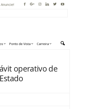
Anuncie!
os
Ponto de Vista
Carreira
vit operativo de
 Estado