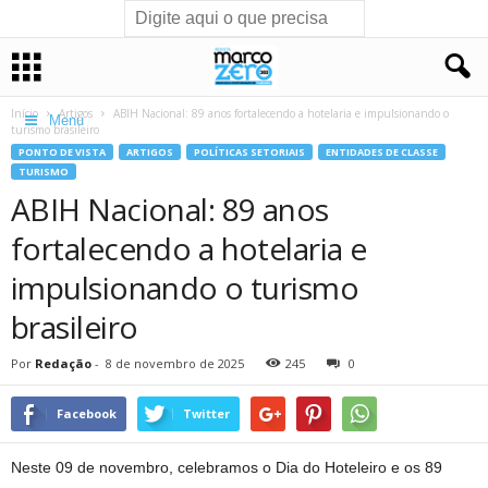
Início
Artigos
ABIH Nacional: 89 anos fortalecendo a hotelaria e impulsionando o
Menu
turismo brasileiro
PONTO DE VISTA
ARTIGOS
POLÍTICAS SETORIAIS
ENTIDADES DE CLASSE
TURISMO
ABIH Nacional: 89 anos
fortalecendo a hotelaria e
impulsionando o turismo
brasileiro
Por
Redação
-
8 de novembro de 2025
245
0
Facebook
Twitter
Neste 09 de novembro, celebramos o Dia do Hoteleiro e os 89