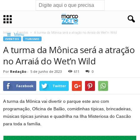
Início
Eventos
A turma da Mônica será a atração no Arraiá do Wet’n Wild
Menu
EVENTOS
TURISMO
A turma da Mônica será a atração
no Arraiá do Wet’n Wild
Por
Redação
-
5 de junho de 2023
611
0
Facebook
Twitter
A turma da Mônica vai divertir o parque este ano com
programação, Oficina de Balão, comidinhas típicas, brincadeiras,
músicas típicas juninas e quadrilha na Ilha Misteriosa do Cascão
para toda a família.