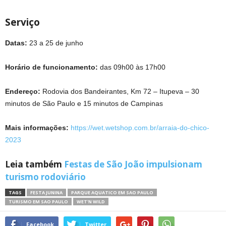
Serviço
Datas:
23 a 25 de junho
Horário de funcionamento:
das 09h00 às 17h00
Endereço:
Rodovia dos Bandeirantes, Km 72 – Itupeva – 30
minutos de São Paulo e 15 minutos de Campinas
Mais informações:
https://wet.wetshop.com.br/arraia-do-chico-
2023
Leia também
Festas de São João impulsionam
turismo rodoviário
TAGS
FESTA JUNINA
PARQUE AQUATICO EM SAO PAULO
TURISMO EM SAO PAULO
WET'N WILD
Facebook
Twitter