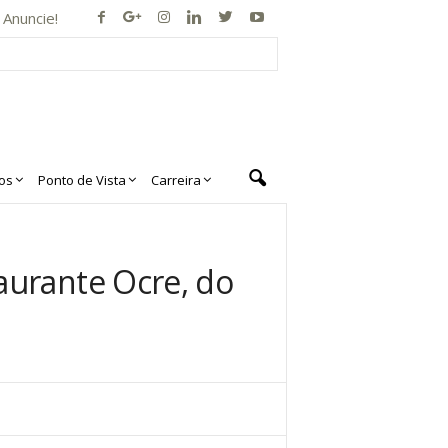
Anuncie!
os
Ponto de Vista
Carreira
aurante Ocre, do