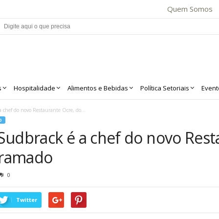
Quem Somos
s
Hospitalidade
Alimentos e Bebidas
Política Setoriais
Event
 chef do novo Restaurante Ocre, do...
O
Sudbrack é a chef do novo Rest
Gramado
0
Twitter