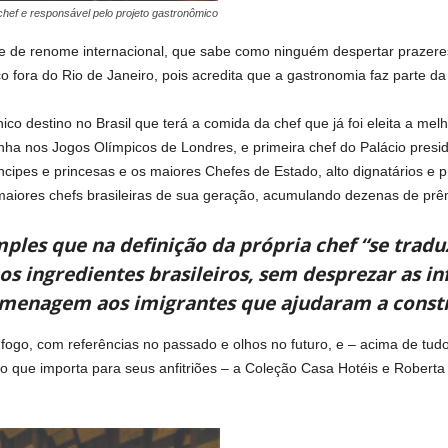
hef e responsável pelo projeto gastronômico
e de renome internacional, que sabe como ninguém despertar prazeres
co fora do Rio de Janeiro, pois acredita que a gastronomia faz parte d
co destino no Brasil que terá a comida da chef que já foi eleita a melh
nha nos Jogos Olímpicos de Londres, e primeira chef do Palácio presi
íncipes e princesas e os maiores Chefes de Estado, alto dignatários e p
aiores chefs brasileiras de sua geração, acumulando dezenas de prê
mples que na definição da própria chef “se trad
os ingredientes brasileiros, sem desprezar as i
enagem aos imigrantes que ajudaram a constru
fogo, com referências no passado e olhos no futuro, e – acima de tud
 o que importa para seus anfitriões – a Coleção Casa Hotéis e Robert