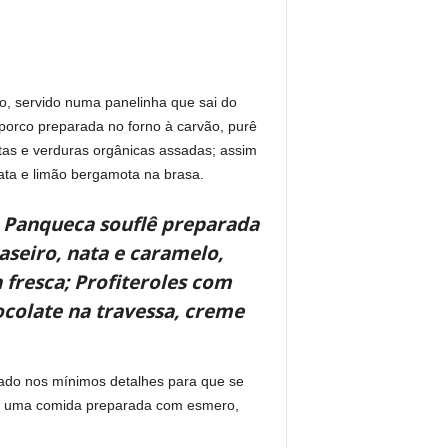
o, servido numa panelinha que sai do
porco preparada no forno à carvão, purê
atas e verduras orgânicas assadas; assim
tata e limão bergamota na brasa.
o Panqueca souflê preparada
aseiro, nata e caramelo,
fresca; Profiteroles com
ocolate na travessa, creme
sado nos mínimos detalhes para que se
o de uma comida preparada com esmero,