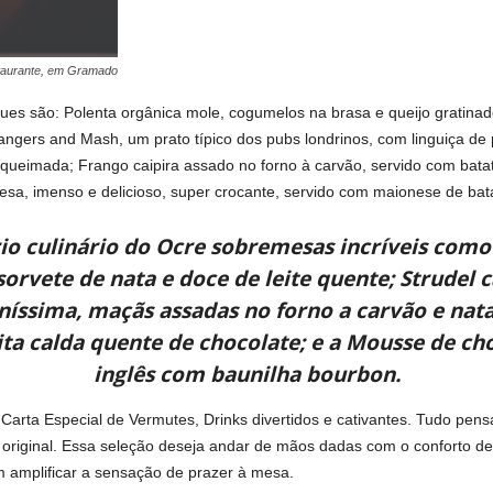
taurante, em Gramado
ues são: Polenta orgânica mole, cogumelos na brasa e queijo gratinad
ngers and Mash, um prato típico dos pubs londrinos, com linguiça de 
a queimada; Frango caipira assado no forno à carvão, servido com bat
nesa, imenso e delicioso, super crocante, servido com maionese de ba
rio culinário do Ocre sobremesas incríveis com
orvete de nata e doce de leite quente; Strudel c
íssima, maçãs assadas no forno a carvão e nata 
ta calda quente de chocolate; e a Mousse de ch
inglês com baunilha bourbon.
arta Especial de Vermutes, Drinks divertidos e cativantes. Tudo pen
o é original. Essa seleção deseja andar de mãos dadas com o confort
m amplificar a sensação de prazer à mesa.