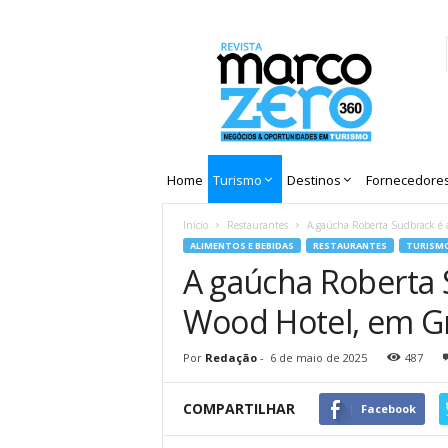
Revista
Marco
Zero
Home
Turismo
Destinos
Fornecedore
Início
Restaurantes
A gaúcha Roberta Sudbrack é a
ALIMENTOS E BEBIDAS
RESTAURANTES
TURISM
A gaúcha Roberta 
Wood Hotel, em 
Por
Redação
-
6 de maio de 2025
487
COMPARTILHAR
Facebook