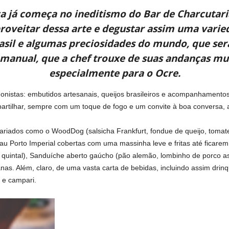
a já começa no ineditismo do Bar de Charcutari
roveitar dessa arte e degustar assim uma vari
Brasil e algumas preciosidades do mundo, que se
manual, que a chef trouxe de suas andanças mu
especialmente para o Ocre.
gonistas: embutidos artesanais, queijos brasileiros e acompanhamento
mpartilhar, sempre com um toque de fogo e um convite à boa conversa
iados como o WoodDog (salsicha Frankfurt, fondue de queijo, tomate m
u Porto Imperial cobertas com uma massinha leve e fritas até ficare
quintal), Sanduíche aberto gaúcho (pão alemão, lombinho de porco as
anas. Além, claro, de uma vasta carta de bebidas, incluindo assim dri
 e campari.