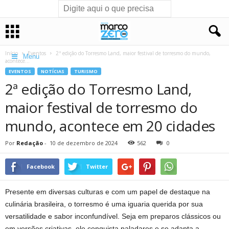
Início
Eventos
2ª edição do Torresmo Land, maior festival de torresmo do mundo,
Menu
acontece...
EVENTOS
NOTÍCIAS
TURISMO
2ª edição do Torresmo Land,
maior festival de torresmo do
mundo, acontece em 20 cidades
Por
Redação
-
10 de dezembro de 2024
562
0
Facebook
Twitter
Presente em diversas culturas e com um papel de destaque na
culinária brasileira, o torresmo é uma iguaria querida por sua
versatilidade e sabor inconfundível. Seja em preparos clássicos ou
em versões criativas, ele conquista paladares e se adapta a