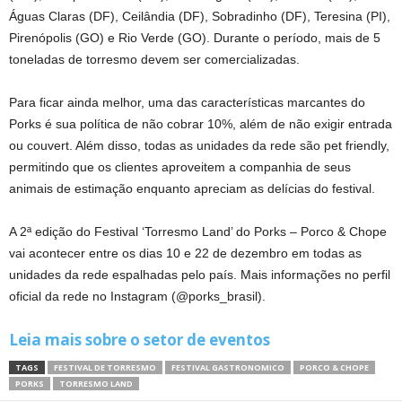
Águas Claras (DF), Ceilândia (DF), Sobradinho (DF), Teresina (PI),
Pirenópolis (GO) e Rio Verde (GO). Durante o período, mais de 5
toneladas de torresmo devem ser comercializadas.
Para ficar ainda melhor, uma das características marcantes do
Porks é sua política de não cobrar 10%, além de não exigir entrada
ou couvert. Além disso, todas as unidades da rede são pet friendly,
permitindo que os clientes aproveitem a companhia de seus
animais de estimação enquanto apreciam as delícias do festival.
A 2ª edição do Festival ‘Torresmo Land’ do Porks – Porco & Chope
vai acontecer entre os dias 10 e 22 de dezembro em todas as
unidades da rede espalhadas pelo país. Mais informações no perfil
oficial da rede no Instagram (@porks_brasil).
Leia mais sobre o setor de eventos
TAGS
FESTIVAL DE TORRESMO
FESTIVAL GASTRONOMICO
PORCO & CHOPE
PORKS
TORRESMO LAND