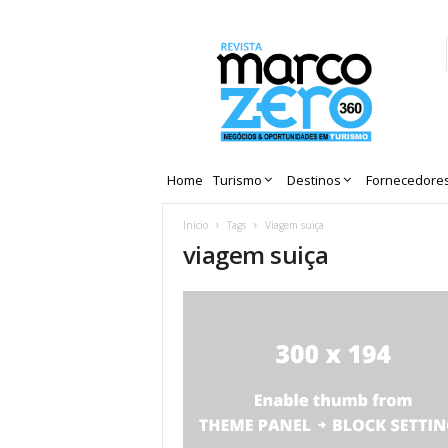
Revista
Marco
Zero
Home
Turismo
Destinos
Fornecedore
Início
Tags
Viagem suiça
viagem suiça