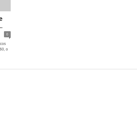
e
.
0
icos
60, o