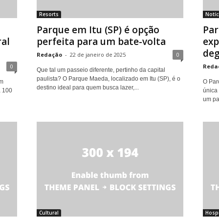
Resorts
Notíc
Parque em Itu (SP) é opção
Par
ral
perfeita para um bate-volta
exp
deg
Redação
-
22 de janeiro de 2025
0
0
Reda
Que tal um passeio diferente, pertinho da capital
paulista? O Parque Maeda, localizado em Itu (SP), é o
um
O Par
destino ideal para quem busca lazer,...
a 100
única 
um pas
Cultural
Hospi