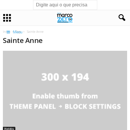
Início
Tags
Sainte Anne
Menu
Sainte Anne
Hotéis