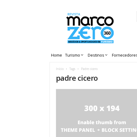
Revista
Marco
Zero
Home
Turismo
Destinos
Fornecedore
Início
Tags
Padre cicero
padre cicero