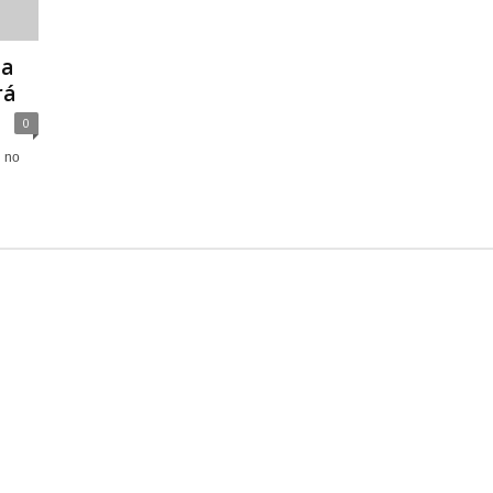
 a
rá
0
u no