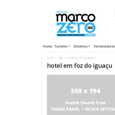
Revista
Marco
Zero
Home
Turismo
Destinos
Fornecedore
Início
Tags
Hotel em foz do iguaçu
hotel em foz do iguaçu