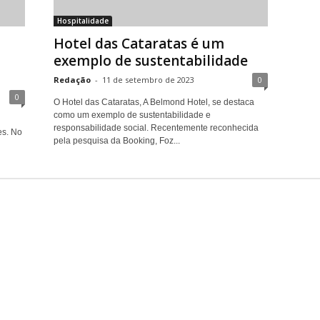
Hospitalidade
Hotel das Cataratas é um
exemplo de sustentabilidade
Redação
-
11 de setembro de 2023
0
0
O Hotel das Cataratas, A Belmond Hotel, se destaca
como um exemplo de sustentabilidade e
l
responsabilidade social. Recentemente reconhecida
es. No
pela pesquisa da Booking, Foz...