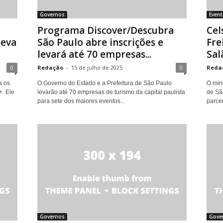
Governos
Even
Programa Discover/Descubra
Cel
leva
São Paulo abre inscrições e
Fre
levará até 70 empresas...
Salã
0
Redação
-
15 de julho de 2025
0
Reda
a os
O Governo do Estado e a Prefeitura de São Paulo
O min
+. Ele
levarão até 70 empresas de turismo da capital paulista
de Sã
para sete dos maiores eventos...
parcer
Governos
Gove