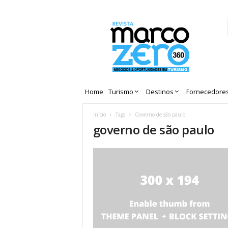
Revista
Marco
Zero
Home
Turismo
Destinos
Fornecedore
Início
Tags
Governo de são paulo
governo de são paulo