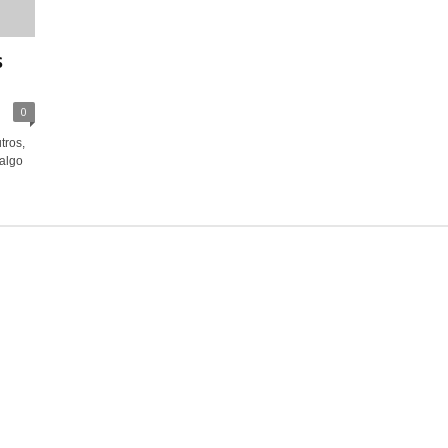
s
0
tros,
algo