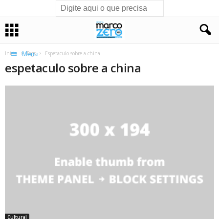
Início
Tags
Espetaculo sobre a china
Menu
espetaculo sobre a china
Cultural