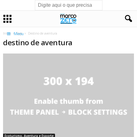
Início
Tags
Destino de aventura
Menu
destino de aventura
Ecoturismo, Aventura e Esporte