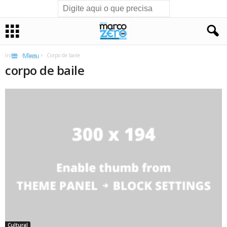
Início
Tags
Corpo de baile
Menu
corpo de baile
Cultural