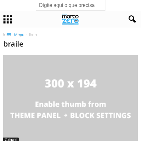
Início
Tags
Braile
Menu
braile
Cultural