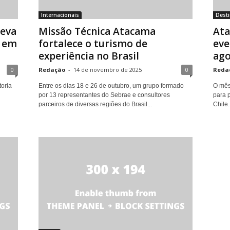
Internacionais
Dest
leva
Missão Técnica Atacama
Ata
o em
fortalece o turismo de
eve
experiência no Brasil
ago
0
Redação
-
14 de novembro de 2025
0
Reda
oria
Entre os dias 18 e 26 de outubro, um grupo formado
O mês
por 13 representantes do Sebrae e consultores
para p
parceiros de diversas regiões do Brasil...
Chile