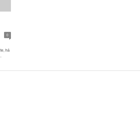
0
te, há
.