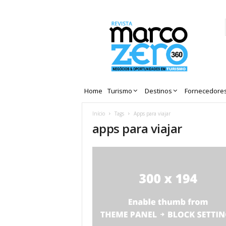
Revista
Marco
Zero
Home
Turismo
Destinos
Fornecedore
Início
Tags
Apps para viajar
apps para viajar