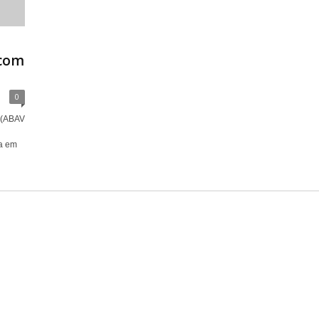
 com
0
 (ABAV
da em